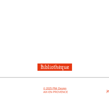
Bibliothèque
© 2025 PMr Design
tions légales
j
AIX-EN-PROVENCE